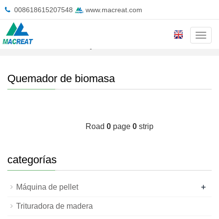
008618615207548
www.macreat.com
Cate
Inicio
>
Producto
>
Quemador de biomasa
Quemador de biomasa
Road
0
page
0
strip
categorías
+
Máquina de pellet
Trituradora de madera