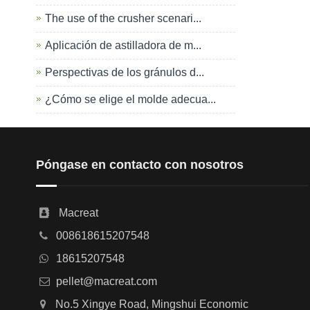
The use of the crusher scenari...
Aplicación de astilladora de m...
Perspectivas de los gránulos d...
¿Cómo se elige el molde adecua...
Póngase en contacto con nosotros
Macreat
008618615207548
18615207548
pellet@macreat.com
No.5 Xingye Road, Mingshui Economic