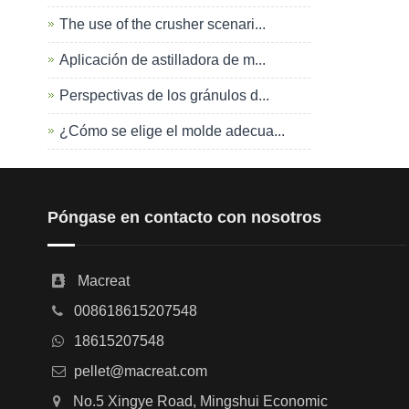
The use of the crusher scenari...
Aplicación de astilladora de m...
Perspectivas de los gránulos d...
¿Cómo se elige el molde adecua...
Póngase en contacto con nosotros
Macreat
008618615207548
18615207548
pellet@macreat.com
No.5 Xingye Road, Mingshui Economic