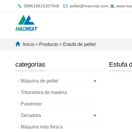
008618615207548
pellet@macreat.com
www.mac
Inicio
>
Producto
>
Estufa de pellet
categorías
Estufa d
+
Máquina de pellet
Trituradora de madera
Pulverizer
+
Secadora
Máquina más fresca