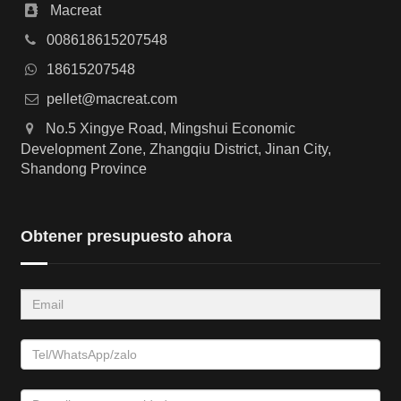
Macreat
008618615207548
18615207548
pellet@macreat.com
No.5 Xingye Road, Mingshui Economic
Development Zone, Zhangqiu District, Jinan City,
Shandong Province
Obtener presupuesto ahora