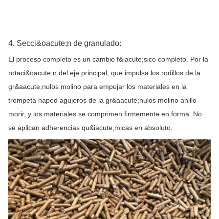
4. Secci&oacute;n de granulado:
El proceso completo es un cambio f&iacute;sico completo. Por la
rotaci&oacute;n del eje principal, que impulsa los rodillos de la
gr&aacute;nulos molino para empujar los materiales en la
trompeta haped agujeros de la gr&aacute;nulos molino anillo
morir, y los materiales se comprimen firmemente en forma. No
se aplican adherencias qu&iacute;micas en absoluto.