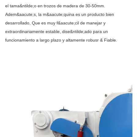
el tama&ntilde;o en trozos de madera de 30-50mm.
Adem&aacute;s, la m&aacute;quina es un producto bien
desarrollado, Que es muy f&aacute;cil de manejar y
extraordinariamente estable, dise&ntilde;ado para un
funcionamiento a largo plazo y altamente robusr & Fiable.