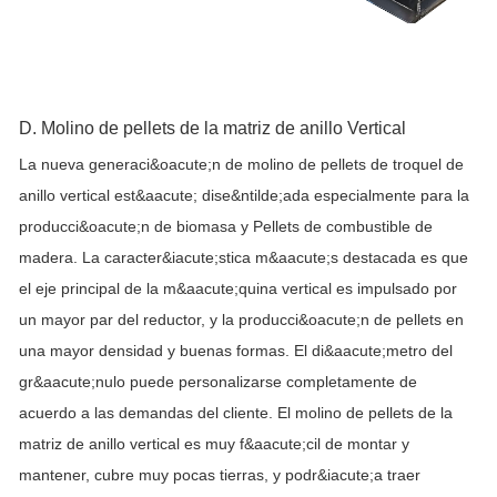
D. Molino de pellets de la matriz de anillo Vertical
La nueva generaci&oacute;n de molino de pellets de troquel de
anillo vertical est&aacute; dise&ntilde;ada especialmente para la
producci&oacute;n de biomasa y Pellets de combustible de
madera. La caracter&iacute;stica m&aacute;s destacada es que
el eje principal de la m&aacute;quina vertical es impulsado por
un mayor par del reductor, y la producci&oacute;n de pellets en
una mayor densidad y buenas formas. El di&aacute;metro del
gr&aacute;nulo puede personalizarse completamente de
acuerdo a las demandas del cliente. El molino de pellets de la
matriz de anillo vertical es muy f&aacute;cil de montar y
mantener, cubre muy pocas tierras, y podr&iacute;a traer