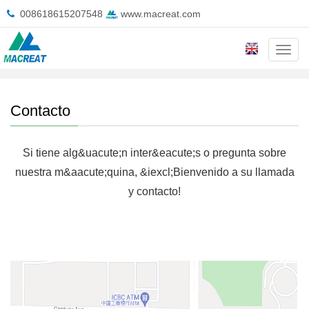
008618615207548
www.macreat.com
Cate
Inicio
>
Contacto
Contacto
Si tiene alg&uacute;n inter&eacute;s o pregunta sobre
nuestra m&aacute;quina, &iexcl;Bienvenido a su llamada
y contacto!