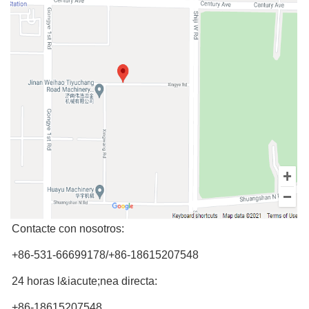
Contacte con nosotros:
+86-531-66699178/+86-18615207548
24 horas l&iacute;nea directa:
+86-18615207548