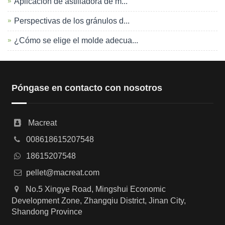
Aplicación de astilladora de m...
Perspectivas de los gránulos d...
¿Cómo se elige el molde adecua...
Póngase en contacto con nosotros
Macreat
008618615207548
18615207548
pellet@macreat.com
No.5 Xingye Road, Mingshui Economic
Development Zone, Zhangqiu District, Jinan City,
Shandong Province