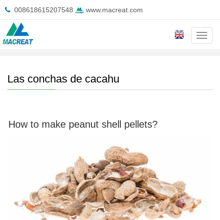
008618615207548
www.macreat.com
Cate
Inicio
>
Solución
>
Las conchas de cacahu
Las conchas de cacahu
How to make peanut shell pellets?