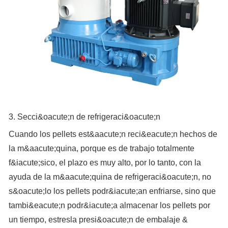
3. Secci&oacute;n de refrigeraci&oacute;n
Cuando los pellets est&aacute;n reci&eacute;n hechos de
la m&aacute;quina, porque es de trabajo totalmente
f&iacute;sico, el plazo es muy alto, por lo tanto, con la
ayuda de la m&aacute;quina de refrigeraci&oacute;n, no
s&oacute;lo los pellets podr&iacute;an enfriarse, sino que
tambi&eacute;n podr&iacute;a almacenar los pellets por
un tiempo, estresla presi&oacute;n de embalaje &